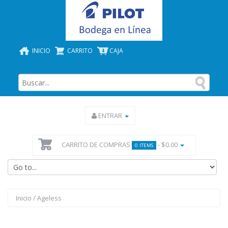
INICIO
CARRITO
CAJA
ENTRAR
CARRITO DE COMPRAS
- $0.00
0 ITEMS
Inicio
/
Ageless