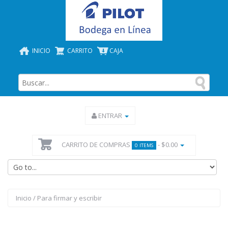
INICIO
CARRITO
CAJA
ENTRAR
CARRITO DE COMPRAS
- $0.00
0 ITEMS
Inicio
/
Para firmar y escribir