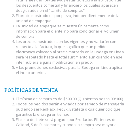
lista” antes del 16% del IVA y están sujetos a la aplicación de
los descuentos comercial y financiero los cuales aparecen
desglosados en el “carrito de compras”.
El precio mostrado es por pieza, independientemente de la
unidad de empaque.
La unidad de empaque se muestra únicamente como
información para el cliente, no para condicionar el volumen
de compra.
Los precios mostrados son los vigentes y no variarán con
respecto a la factura, lo que significa que un pedido
electrónico colocado al precio marcado en la Bodega en Línea
será respetado hasta el total surtimiento aun cuando en ese
inter hubiera alguna modificación en precio.
A las promociones exclusivas para la Bodega en Línea aplica
el inciso anterior.
POLÍTICAS DE VENTA
El mínimo de compra es de $500.00 (Quinientos pesos 00/100)
Todos los pedidos serán enviados por servicio de mensajería
pudiendo ser RedPack, FedEx, Estafeta o cualquier otro que
garantice la entrega en tiempo.
El costo del flete será pagado por Productos Eficientes de
Calidad, S de RL siempre y cuando la compra sea mayor a