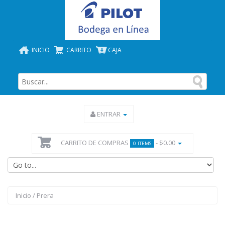
INICIO
CARRITO
CAJA
ENTRAR
CARRITO DE COMPRAS
- $0.00
0 ITEMS
Inicio
/
Prera