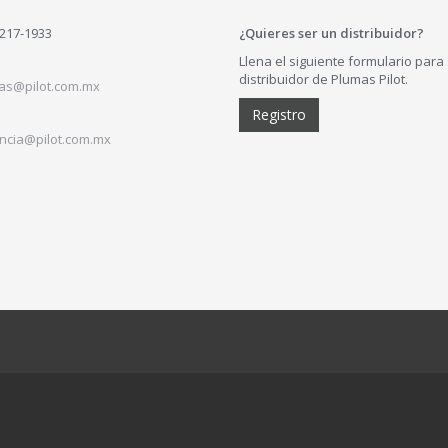
)217-1933
¿Quieres ser un distribuidor?
Llena el siguiente formulario para
distribuidor de Plumas Pilot.
as@pilot.com.mx
Registro
ncia@pilot.com.mx