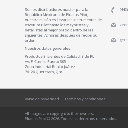
Somos distribuidores master para la
(442
República Mexicana de Plumas Pilot,
nuestra misión es llevar los instrumentos de
vent
escritura Pilot hasta los mayoristas y
detallistas al mejor precio dentro de las
siguientes 72 horas después de recibir su
gere
orden.
Nuestros datos generales:
Productos Eficientes de Calidad, S de RL
Av. F. Carrillo Puerto 305
Zona Industrial Benito Juárez
76120 Querétaro, Qro.
Aviso de privacidad
Términos y condiciones
All images are copyright to their owners.
Plumas Pilot © 2026. Todos los derechos reservados.