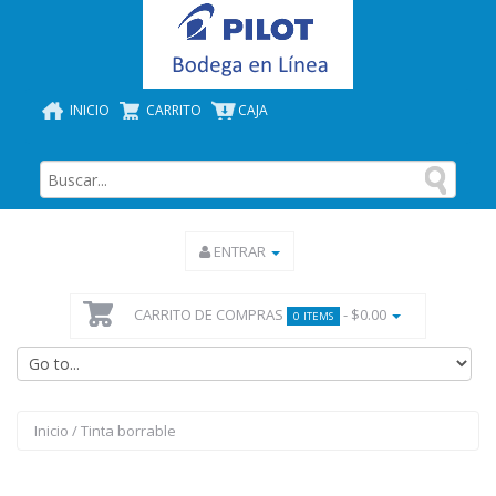
INICIO
CARRITO
CAJA
ENTRAR
CARRITO DE COMPRAS
- $0.00
0 ITEMS
Inicio
/
Tinta borrable